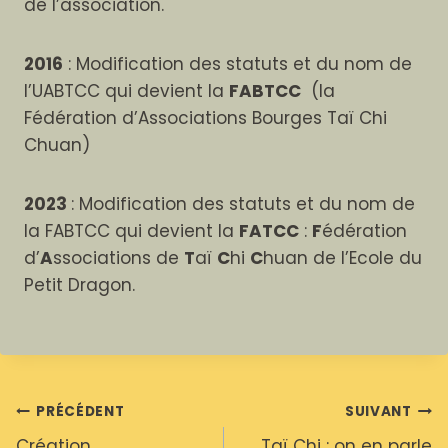
de l’association.
2016
: Modification des statuts et du nom de
l’UABTCC qui devient la
FABTCC
(la
Fédération d’Associations Bourges Taï Chi
Chuan)
2023
: Modification des statuts et du nom de
la FABTCC qui devient la
FATCC
:
F
édération
d’
A
ssociations de
T
aï
C
hi
C
huan de l’Ecole du
Petit Dragon.
Navigation
PRÉCÉDENT
SUIVANT
Création
Taï Chi : on en parle