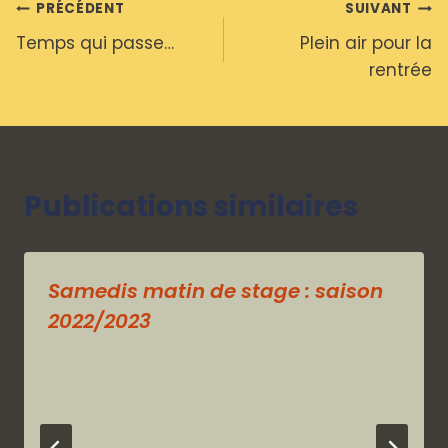
Navigation
PRÉCÉDENT
SUIVANT
Temps qui passe…
Plein air pour la
de
rentrée
l’article
Publications similaires
Samedis matin de stage : saison
2022/2023